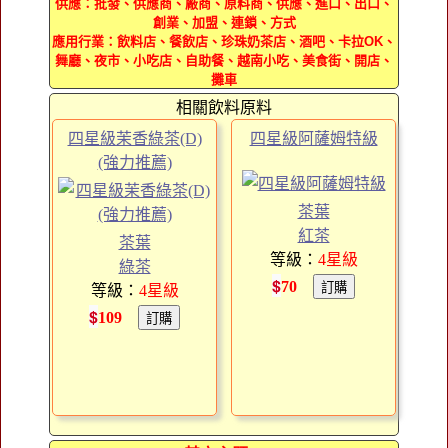
供應：批發、供應商、廠商、原料商、供應、進口、出口、
創業、加盟、連鎖、方式
應用行業：飲料店、餐飲店、珍珠奶茶店、酒吧、卡拉OK、
舞廳、夜市、小吃店、自助餐、越南小吃、美食街、開店、
攤車
相關飲料原料
四星級茉香綠茶(D)
四星級阿薩姆特級
(強力推薦)
茶葉
紅茶
茶葉
等級：
4
星級
綠茶
$
70
等級：
4
星級
$
109