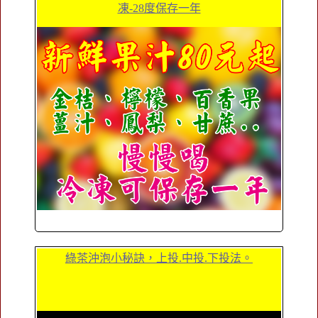
凍-28度保存一年
綠茶沖泡小秘訣，上投.中投.下投法。