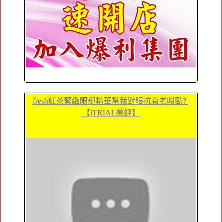
fresh紅茶緊緻眼部精華幫我對眼抗衰老咁勁? |
【iTRIAL美評】