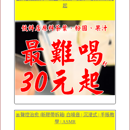
起
🎀聲控治愈 |新膠帶拆箱| 白噪音 | 沉浸式 | 手賬教
學 | ASMR