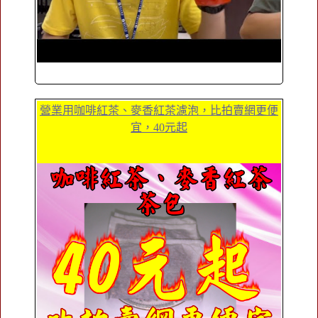
營業用咖啡紅茶、麥香紅茶濾泡，比拍賣網更便
宜，40元起