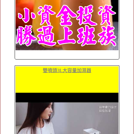
雙噴頭3L大容量加濕器