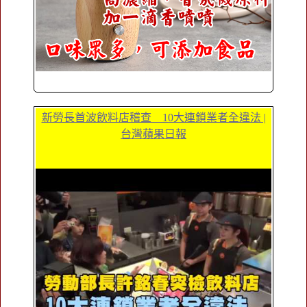
新勞長首波飲料店稽查 10大連鎖業者全違法 |
台灣蘋果日報