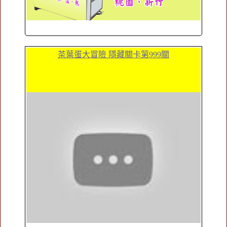
茶葉蛋大冒險 隱藏關卡第999關