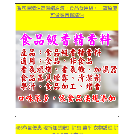
香氛機精油高濃縮原液，食品食用級，一罐原液
可做幾百罐精油
486爸氣優惠 現折加碼贈》除臭 整平 衣物護理 除