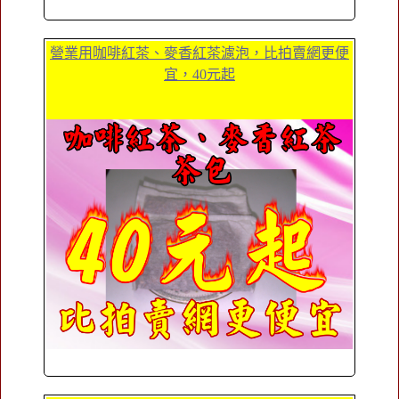
營業用咖啡紅茶、麥香紅茶濾泡，比拍賣網更便
宜，40元起