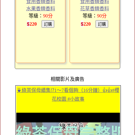
食用香精香料
食用香精香料
水果香精香料
花草香精香料
等級：
90
分
等級：
90
分
$
$
220
220
相關影片及廣告
🍵綠茶保母續集⁉️1～7看個夠（16分鐘）👍👍#櫻
花校園 #小故事