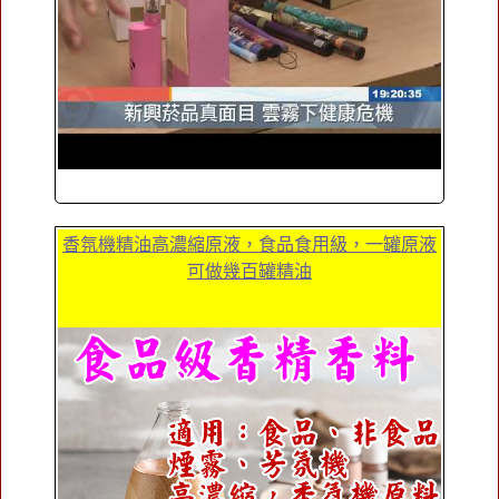
香氛機精油高濃縮原液，食品食用級，一罐原液
可做幾百罐精油