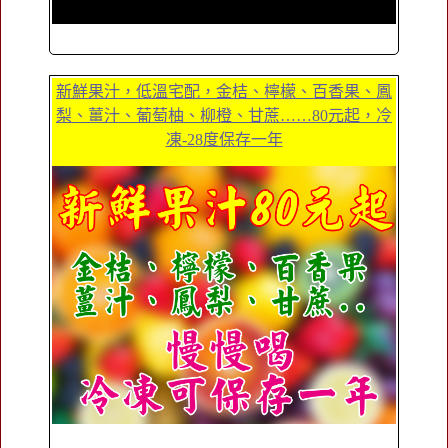
新鮮果汁，低溫宅配，金桔、檸檬、百香果、鳳
梨、薑汁、葡萄柚、柳橙、甘蔗……80元起，冷
凍-28度保存一年