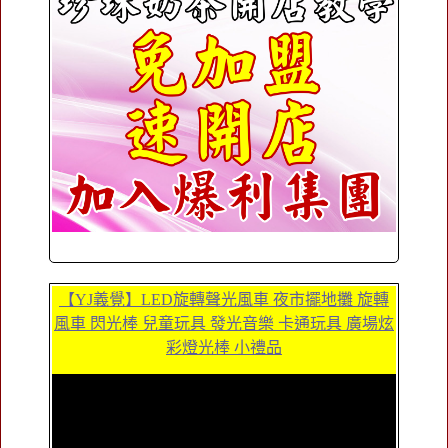
【YJ義覺】LED旋轉聲光風車 夜市擺地攤 旋轉
風車 閃光棒 兒童玩具 發光音樂 卡通玩具 廣場炫
彩燈光棒 小禮品