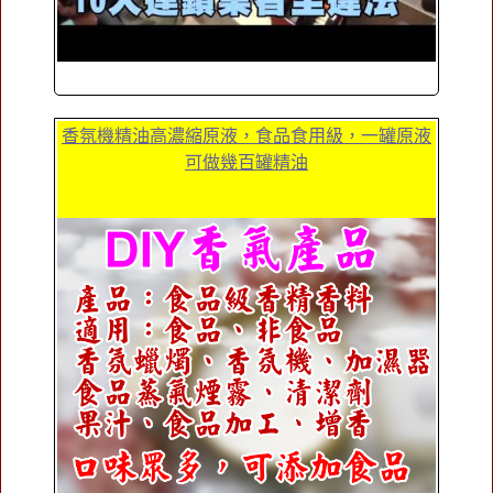
香氛機精油高濃縮原液，食品食用級，一罐原液
可做幾百罐精油