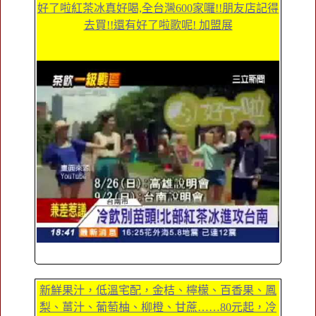
好了啦紅茶冰真好喝,全台灣600家囉!!朋友店記得
去買!!還有好了啦歌呢! 加盟展
新鮮果汁，低溫宅配，金桔、檸檬、百香果、鳳
梨、薑汁、葡萄柚、柳橙、甘蔗……80元起，冷