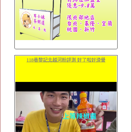
118巷黎記北越河粉評測 好了啦好滑譽