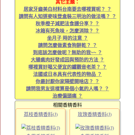
其它主題：
居家牙齒美白材料台南要去哪裡買呢？ ？
請問有人知道麥味登盒裝三明治的做法嗎？ ？
秋季橙子減肥法食譜分享？ ？
冰箱有死魚味，怎麼消除？ ？
坐月子 時的注意 ？
請問怎麼做素食狗餅乾？ ？
到底該怎麼做呢？無助的我~~ ？
大腸瘜肉好發成因與預防的方法 ？
哪裡買好喝又便宜的鐵觀音老茶？ ？
法國或日本具有代表性的物品 ？
你最討厭你家隔壁開啥店？ ？
請問我男友這樣算是個小氣的人嗎？ ？
治療偏頭痛 ？
相關香精香料
荔枝香精香料(J)
玫瑰香精香料(J)