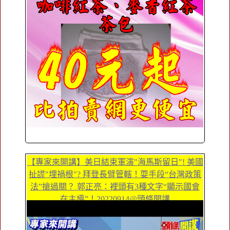
【專家來開講】美日結束軍演"海馬斯留日"! 美國
扯謊"埋禍根"? 拜登長臂管轄！耍手段“台灣政策
法”搶過關？ 郭正亮：裡頭有3種文字“顯示國會
在主導”！20220914@頭條開講