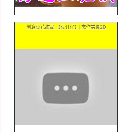
创意豆花甜品 【豆订仔】| 杰作美食2D