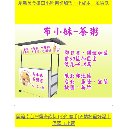
創新美食攤車小吃創業加盟，小成本，風險低
開箱南台灣傳奇飲料 [茶的魔手]🥤這杯最好喝｜
保羅 ft 小寶