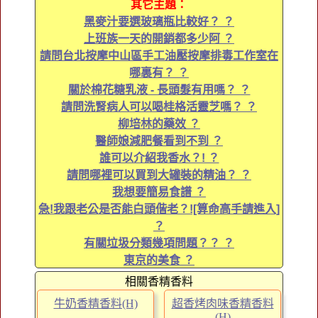
其它主題：
黑麥汁要選玻璃瓶比較好？ ？
上班族一天的開銷都多少阿 ？
請問台北按摩中山區手工油壓按摩排毒工作室在
哪裏有？ ？
關於棉花糖乳液 - 長頭髮有用嗎？ ？
請問洗腎病人可以喝桂格活靈芝嗎？ ？
柳培林的藥效 ？
醫師娘減肥餐看到不到 ？
誰可以介紹我香水？! ？
請問哪裡可以買到大罐裝的精油？ ？
我想要簡易食譜 ？
急!我跟老公是否能白頭偕老？![算命高手請進入]
？
有關垃圾分類幾項問題？？ ？
東京的美食 ？
相關香精香料
牛奶香精香料(H)
超香烤肉味香精香料
(H)