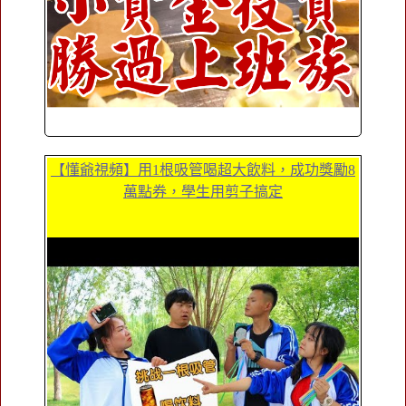
【懂爺視頻】用1根吸管喝超大飲料，成功獎勵8
萬點券，學生用剪子搞定