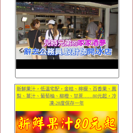
新鮮果汁，低溫宅配，金桔、檸檬、百香果、鳳
梨、薑汁、葡萄柚、柳橙、甘蔗……80元起，冷
凍-28度保存一年