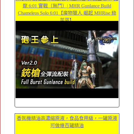
龍 6:01 實戰（無鬥）| MHR Gunlance Build
Chameleos Solo 6:01【魔物獵人 崛起 MHRise 綠
茶哥】
香氛機精油高濃縮原液，食品食用級，一罐原液
可做幾百罐精油