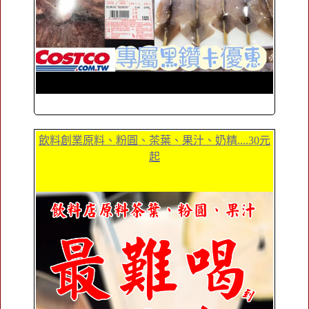
飲料創業原料、粉圓、茶葉、果汁、奶精....30元
起