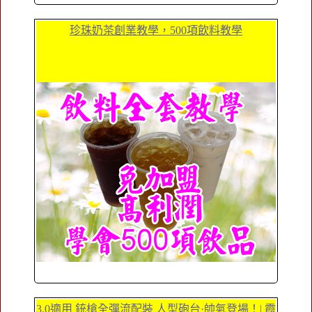
珍珠奶茶創業教學，500項飲料教學
3.0適用 銃槍全彈流配裝 人型砲台·帥氣登場！| 霞