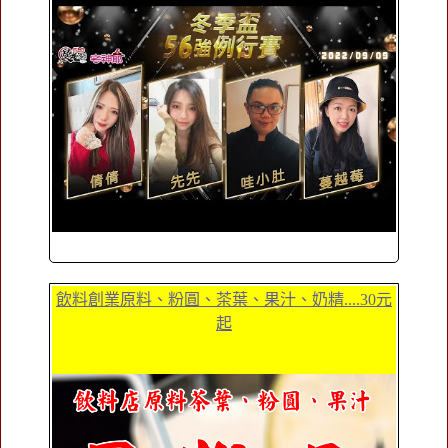
飲料創業原料、粉圓、茶葉、果汁、奶精....30元
起