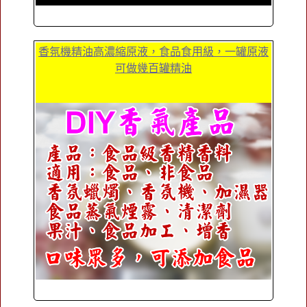
香氛機精油高濃縮原液，食品食用級，一罐原液
可做幾百罐精油