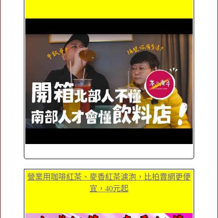
營業用咖啡紅茶、麥香紅茶濾泡，比拍賣網更便
宜，40元起