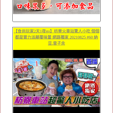
【食尚玩家2天1夜go】枋寮火車站驚人小吃 個個
都是實力派顛覆味蕾 網路獨家 20210825 #60 納
豆.曾子余