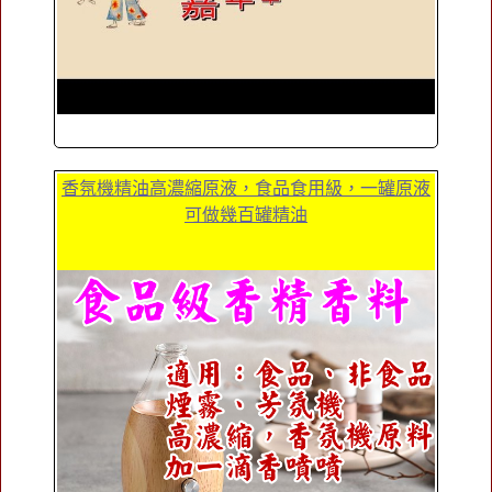
香氛機精油高濃縮原液，食品食用級，一罐原液
可做幾百罐精油