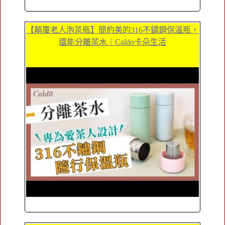
【顛覆老人泡茶瓶】簡約美的316不鏽鋼保溫瓶，
還能分離茶水｜Caldo卡朵生活