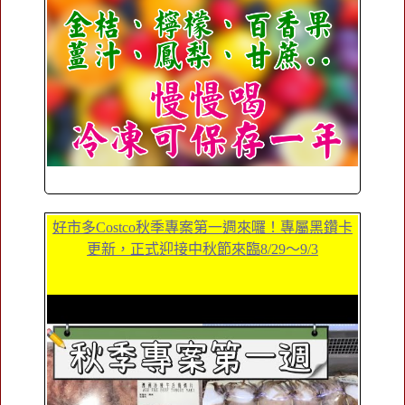
好市多Costco秋季專案第一週來囉！專屬黑鑽卡
更新，正式迎接中秋節來臨8/29～9/3