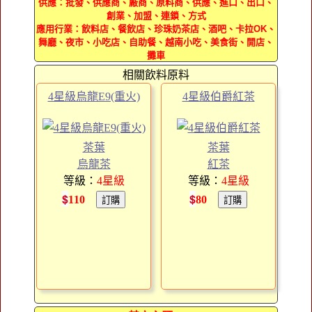
供應：批發、供應商、廠商、原料商、供應、進口、出口、
創業、加盟、連鎖、方式
應用行業：飲料店、餐飲店、珍珠奶茶店、酒吧、卡拉OK、
舞廳、夜市、小吃店、自助餐、越南小吃、美食街、開店、
攤車
相關飲料原料
4星級烏龍E9(重火)
4星級伯爵紅茶
茶葉
茶葉
烏龍茶
紅茶
等級：
4
星級
等級：
4
星級
$
$
110
80