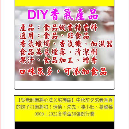
【吳老師麻將心法Ｘ宅神爺】中秋前夕來看香香
的妹子打麻將啦！倩倩、先先、哇小肚、蔓越莓
0909｜2022冬季盃56強例行賽