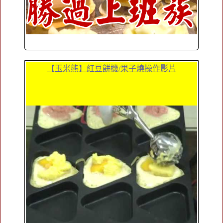
【玉米熊】紅豆餅機/果子燒操作影片