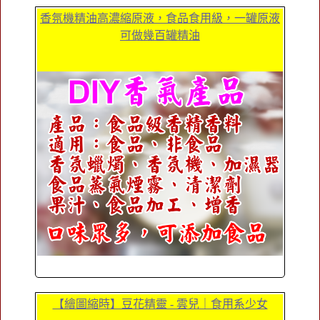
香氛機精油高濃縮原液，食品食用級，一罐原液
可做幾百罐精油
【繪圖縮時】豆花精靈 - 雲兒｜食用系少女