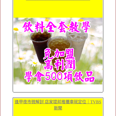
逢甲夜市微解封 店家提前推攤車就定位｜TVBS
新聞