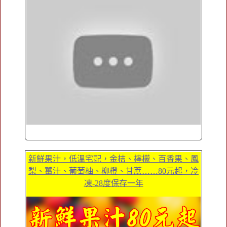
新鮮果汁，低溫宅配，金桔、檸檬、百香果、鳳
梨、薑汁、葡萄柚、柳橙、甘蔗……80元起，冷
凍-28度保存一年