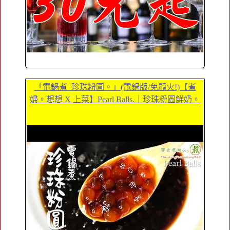
「電鍋煮_珍珠粉圓。」(電鍋版/免顧火!)【煮
婦。想想 X 上菜】Pearl Balls.｜珍珠粉圓鮮奶。