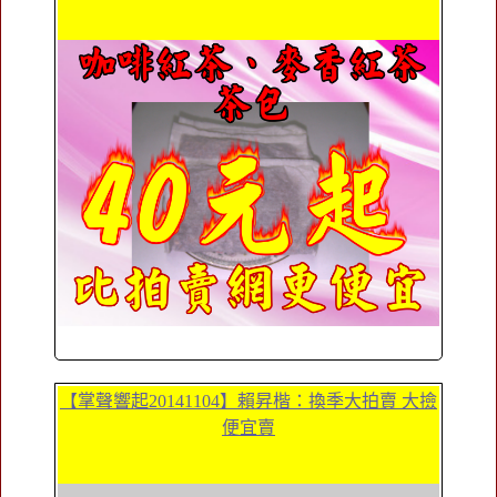
【掌聲響起20141104】賴昇楷：換季大拍賣 大撿
便宜賣