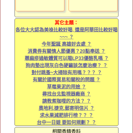
其它主題：
各位大大認為美祿比較好喝, 還是阿華田比較好喝
~~~ ？
今年聖誕 高雄好去處 ？
消費券有關情人節優惠？20點奉送 ？
蕁麻疹過敏體質可以喝LP33優酪乳嗎 ？
狗肉墊出現灰白色硬繭該怎麼治療？ ？
對付跳蚤~大掃除有用嗎？？？ ？
有關於國際貿易和關稅的問題 ？
草莓果泥的用途 ？
尋找台北監視器廠商 ？
請教煮咖哩的方法？ ？
奧地利.捷克.郵寄明信片 ？
求水果減肥排行榜？？ ？
台中一日遊 要如何規劃？ ？
相關香精香料