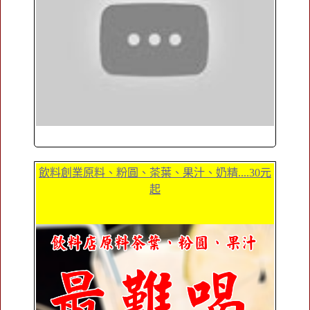
飲料創業原料、粉圓、茶葉、果汁、奶精....30元
起