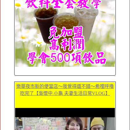
樂華夜市新的便當店～我覺得還不錯～希哩呼嚕
吃完了【吳懷中 小龜 夫妻生活日常VLOG】