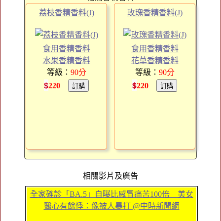
荔枝香精香料(J)
玫瑰香精香料(J)
食用香精香料
食用香精香料
水果香精香料
花草香精香料
等級：
90
分
等級：
90
分
$
$
220
220
相關影片及廣告
全家確診「BA.5」自曝比感冒痛苦100倍 美女
醫心有餘悸：像被人暴打 @中時新聞網