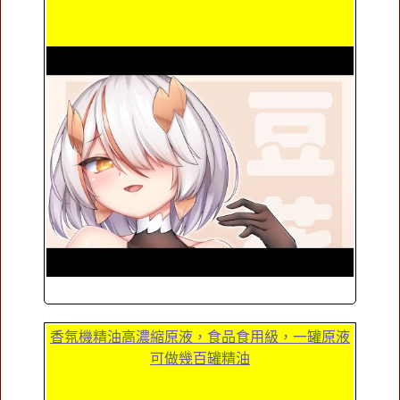
香氛機精油高濃縮原液，食品食用級，一罐原液
可做幾百罐精油