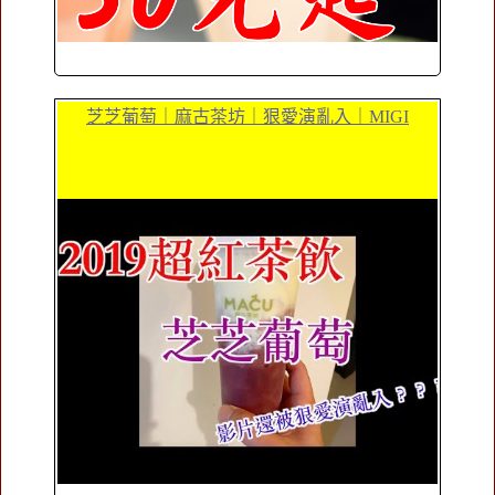
芝芝葡萄｜麻古茶坊｜狠愛演亂入｜MIGI