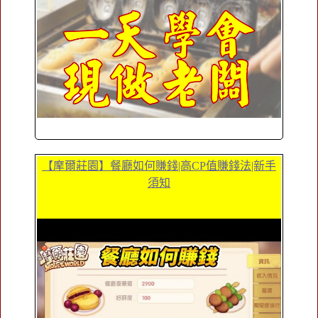
【摩爾莊園】餐廳如何賺錢|高CP值賺錢法|新手
須知