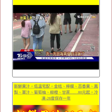
新鮮果汁，低溫宅配，金桔、檸檬、百香果、鳳
梨、薑汁、葡萄柚、柳橙、甘蔗……80元起，冷
凍-28度保存一年