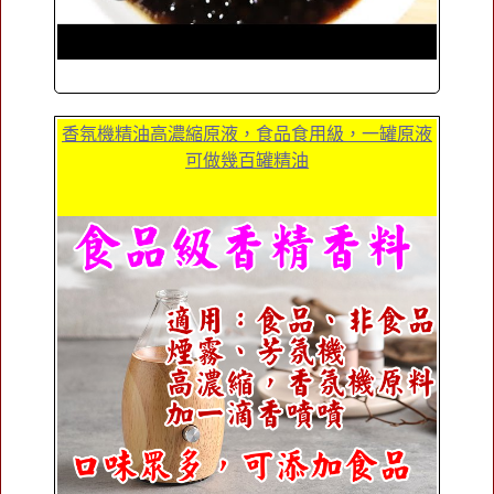
香氛機精油高濃縮原液，食品食用級，一罐原液
可做幾百罐精油