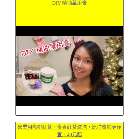
DIY 精油萬用膏
營業用咖啡紅茶、麥香紅茶濾泡，比拍賣網更便
宜，40元起