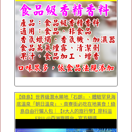
【綠島】世界級潛水勝地「石朗」、體驗罕見海
底溫泉「朝日溫泉」、南寮街必吃在地美食！綠
島自由行懶人包｜【#大人的旅行學】廖科溢
EP11 @亞洲旅遊台 - 官方頻道