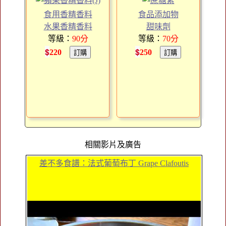
食用香精香料
食品添加物
水果香精香料
甜味劑
等級：
90
分
等級：
70
分
$
$
220
250
相關影片及廣告
差不多食譜：法式葡萄布丁 Grape Clafoutis