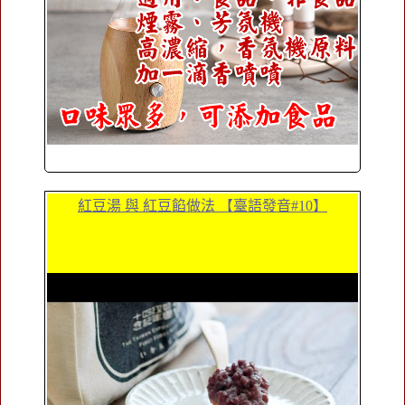
紅豆湯 與 紅豆餡做法 【臺語發音#10】