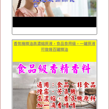
香氛機精油高濃縮原液，食品食用級，一罐原液
可做幾百罐精油