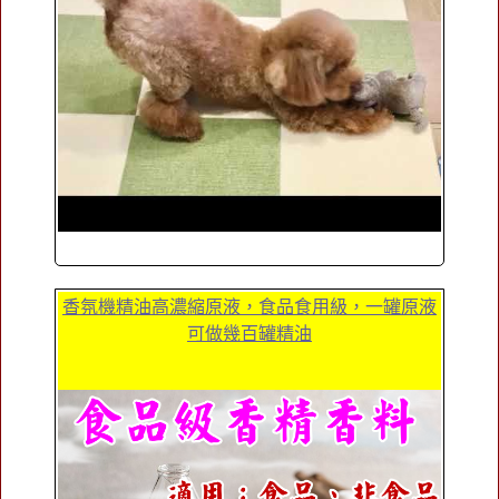
香氛機精油高濃縮原液，食品食用級，一罐原液
可做幾百罐精油