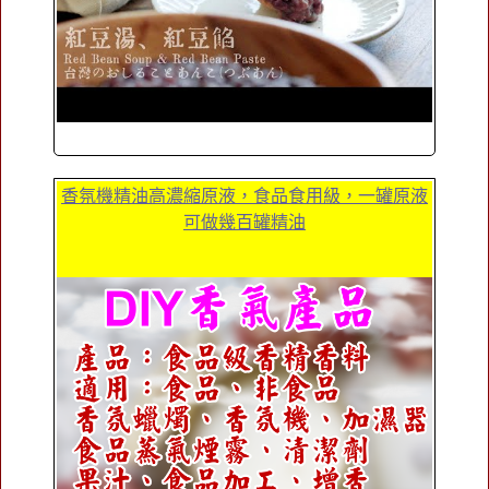
香氛機精油高濃縮原液，食品食用級，一罐原液
可做幾百罐精油