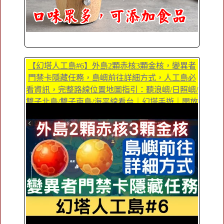
【幻塔人工島#6】外島2顆赤核3顆金核，變異者
門禁卡隱藏任務，島嶼前往詳細方式，人工島必
看資訊，完整路線位置地圖指引：聽浪嶼/日照嶼/
雙子北島/雙子南島/海平線看台｜幻塔手遊｜開放
世界｜三毛教主熊掌