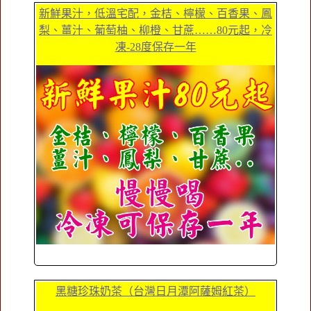
新鮮果汁，低溫宅配，金桔、檸檬、百香果、鳳
梨、薑汁、葡萄柚、柳橙、甘蔗……80元起，冷
凍-28度保存一年
黑糖珍珠奶茶（台灣日月潭阿薩姆紅茶）