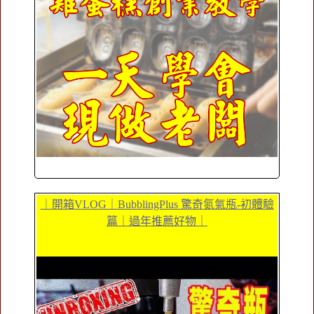
｜開箱VLOG｜BubblingPlus 驚奇氮氣瓶-初體驗
篇｜過年推薦好物｜