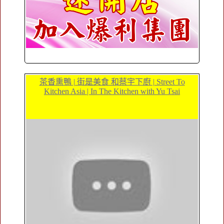
茶香熏鴨 | 街是美食 和蔡宇下廚 | Street To
Kitchen Asia | In The Kitchen with Yu Tsai