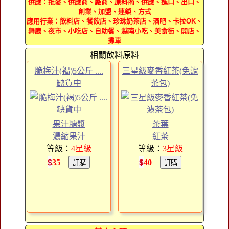
供應：批發、供應商、廠商、原料商、供應、進口、出口、
創業、加盟、連鎖、方式
應用行業：飲料店、餐飲店、珍珠奶茶店、酒吧、卡拉OK、
舞廳、夜市、小吃店、自助餐、越南小吃、美食街、開店、
攤車
相關飲料原料
脆梅汁(褐)5公斤 ....
三星級麥香紅茶(免濾
缺貨中
茶包)
果汁糖漿
茶葉
濃縮果汁
紅茶
等級：
4
星級
等級：
3
星級
$
$
35
40