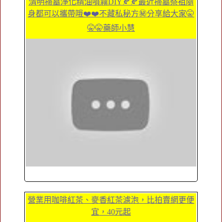
清明掃墓淨化精油噴霧DIY🍂🍂最近掃墓祭祖隨
身都可以攜帶哦❤️❤️不藏私秘方㊙️分享給大家🤫
🤫🤫藥師小慧
營業用咖啡紅茶、麥香紅茶濾泡，比拍賣網更便
宜，40元起