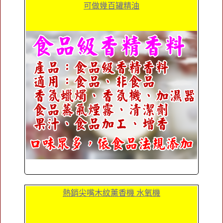
可做幾百罐精油
熱銷尖嘴木紋薰香機 水氧機