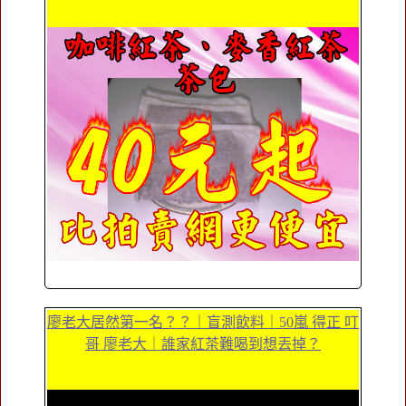
廖老大居然第一名？？｜盲測飲料｜50嵐 得正 叮
哥 廖老大｜誰家紅茶難喝到想丟掉？