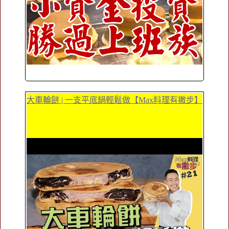
大車輪餅 | 一支平底鍋輕鬆做【Max料理有撇步】