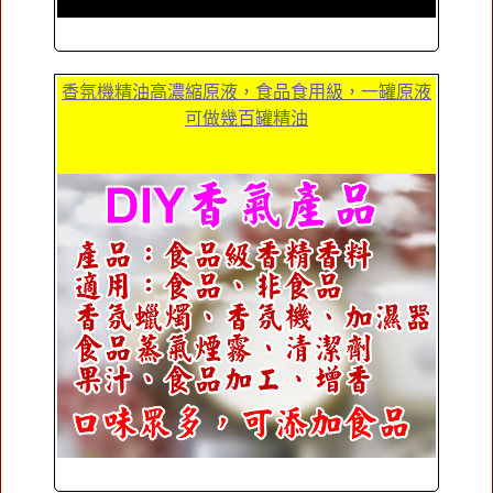
香氛機精油高濃縮原液，食品食用級，一罐原液
可做幾百罐精油