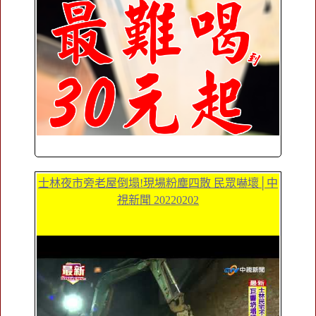
士林夜市旁老屋倒塌!現場粉塵四散 民眾嚇壞│中
視新聞 20220202