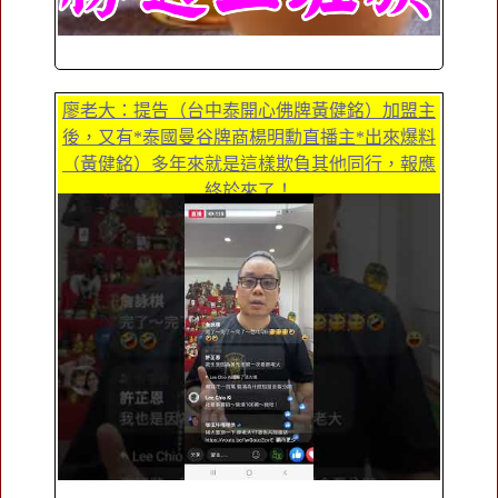
廖老大：提告（台中泰開心佛牌黃健銘）加盟主
後，又有*泰國曼谷牌商楊明勳直播主*出來爆料
（黃健銘）多年來就是這樣欺負其他同行，報應
終於來了！