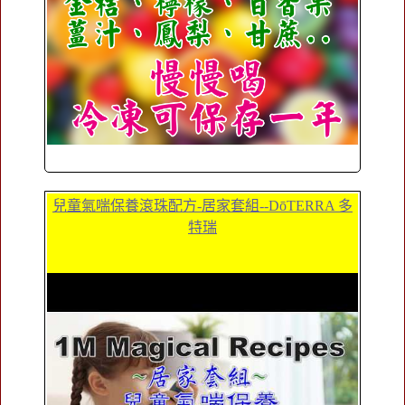
兒童氣喘保養滾珠配方-居家套組--DōTERRA 多
特瑞