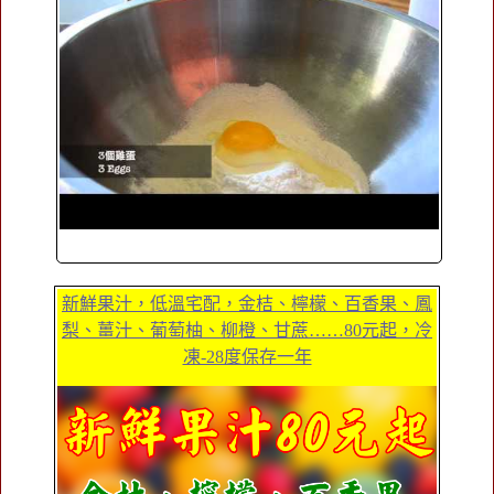
新鮮果汁，低溫宅配，金桔、檸檬、百香果、鳳
梨、薑汁、葡萄柚、柳橙、甘蔗……80元起，冷
凍-28度保存一年