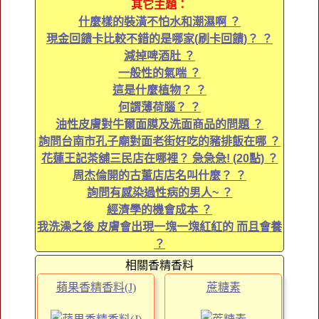
其它主題：
什麼樣的裝潢不怕水和潮濕啊 ？
現金回饋卡比較不錯的是哪家(刷卡回饋)？ ？
減掉啤酒肚 ？
一般性的氣喘 ？
這是什麼植物？ ？
何謂薄荷腦？ ？
油性皮膚對牛爾面膜及洗面商品的問題 ？
詢問台南市孔子廟對面老街好吃的豬排飯在哪 ？
花蓮王記茶舖三民店在哪裡？ 急急急! (20點) ？
周杰倫開的古董店店名叫什麼？ ？
詢問有感染過性病的男人~ ？
經濟學的機會成本 ？
我洗澡之後 皮膚會出現一塊一塊紅紅的 而且會養
？
相關香精香料
蘋果香精香料(J)
蔗糖素