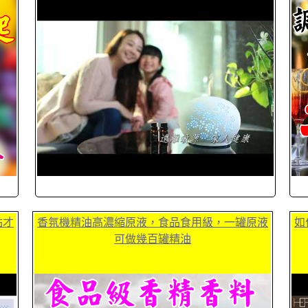
點才
香氛機精油高濃縮原液，食品食用級，一罐原液
如
可做幾百罐精油