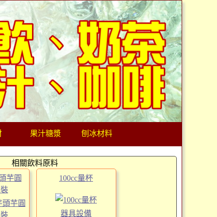
材
果汁糖漿
刨冰材料
相關飲料原料
芋頭芋圓
100cc量杯
斤裝
器具設備