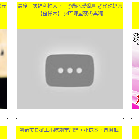
0元
最後一次福利推人了！@貓搖愛亂叫 @珍珠奶茶
【歪仔木】 @💌陳星夜の黑糖
創新美食攤車小吃創業加盟，小成本，風險低