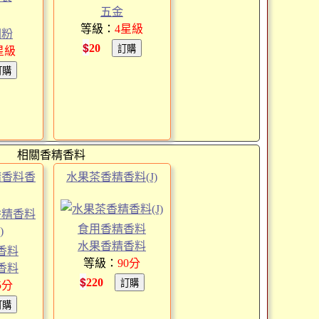
五金
等級：
4
星級
圓粉
$
20
星級
相關香精香料
精香料香
水果茶香精香料(J)
食用香精香料
水果香精香料
香料
等級：
90
分
香料
$
220
5
分