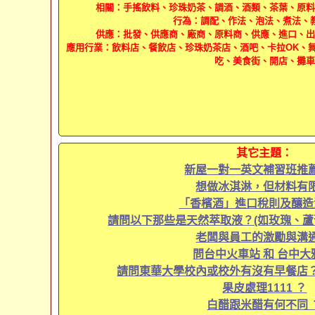
相關：手搖飲料、珍珠奶茶、調酒、酒類、茶葉、原料
行為：調配、作法、泡法、煮法、
供應：批發、供應商、廠商、原料商、供應、進口、出
應用行業：飲料店、餐飲店、珍珠奶茶店、酒吧、卡拉OK、
吃、美食街、開店、攤車
其它主題：
新屋一對一英文補習班推薦
想做冰淇淋，但材料有限
「香檳酒」進口稅則及釀造
請問以下那些是天然萃取液？(如玫瑰、蘆
老闆與員工的激勵與溝通
問台中火車站 和 台中大
請問東華大學校內或校外有沒有早餐店？
果皮處理1111 ？
白醋跟米醋有何不同 