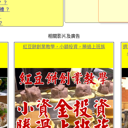
 ？
禮 ？
？
？
相關影片及廣告
紅豆餅創業教學，小額投資，勝過上班族
週