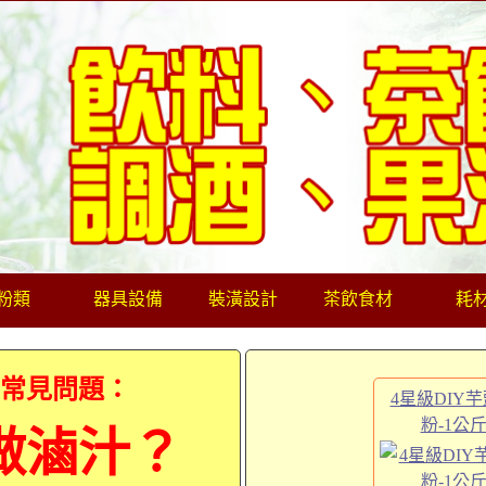
粉類
器具設備
裝潢設計
茶飲食材
耗
業常見問題：
4星級DIY
粉-1公
做滷汁？