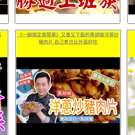
族
《一鍋搞定真簡單》又香又下飯的黑胡椒洋蔥炒
豬肉片 自己煮也比外面好吃