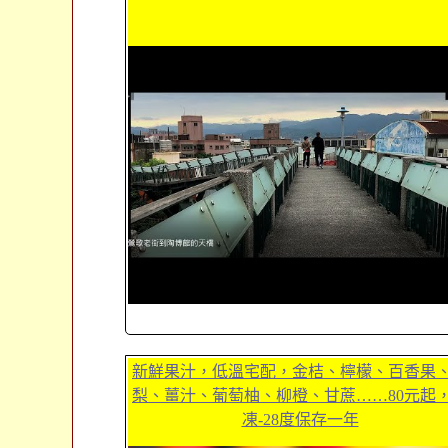
新鮮果汁，低溫宅配，金桔、檸檬、百香果
梨、薑汁、葡萄柚、柳橙、甘蔗……80元起
凍-28度保存一年