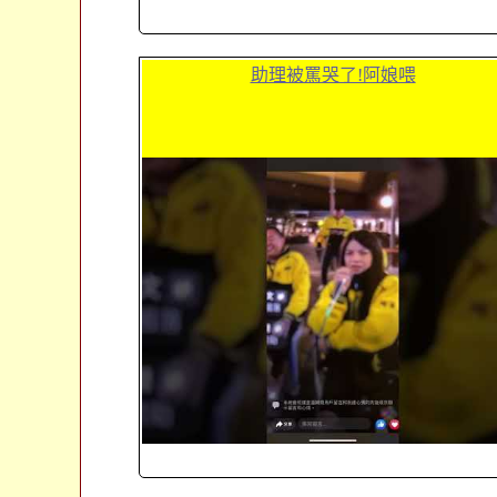
助理被罵哭了!阿娘喂