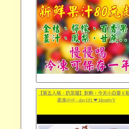
【第五人格．奶茶貓】對齁，今天小白要 8 
能來@@ - day101 ❤ IdentityV