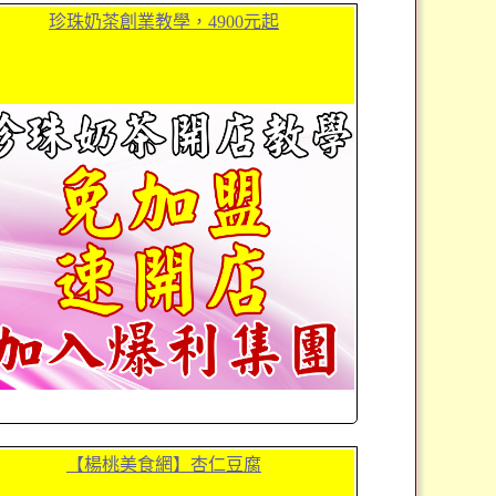
珍珠奶茶創業教學，4900元起
【楊桃美食網】杏仁豆腐