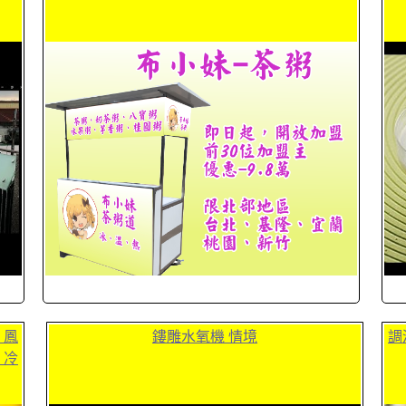
、鳳
鏤雕水氧機 情境
調
，冷