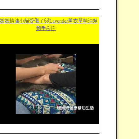
媽媽精油小貓受傷了🐱Lavender薰衣草精油幫
到手💪🏻