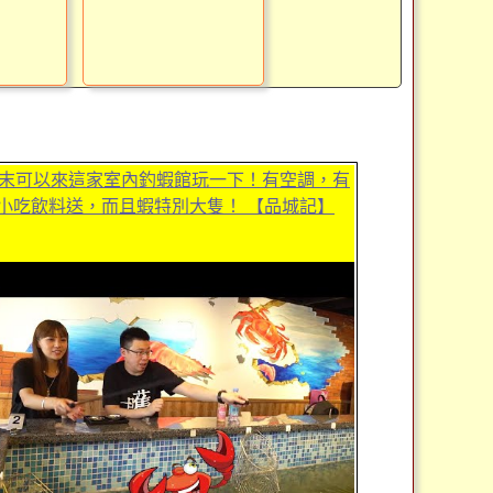
末可以來這家室內釣蝦館玩一下！有空調，有
小吃飲料送，而且蝦特別大隻！ 【品城記】