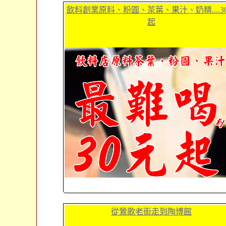
飲料創業原料、粉圓、茶葉、果汁、奶精....3
起
從鶯歌老街走到陶博館