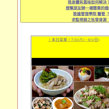
我身體有異味如何解決？
想幫朋友辦一場簡單的婚
致遠管理學院 醫管 
求監視器之批發貨源 
∣本日菜單∣7/31(六)、8/1(日)