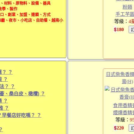
、材料、原物料、設備、器具
粉類
教學、製作
手工芋
口、創業、加盟、連鎖、方式
舞廳、夜市、小吃店、自助餐、越南小
等級：
4
$
180
？ ？
日式柴魚香
 ？
膏(H)
法？ ？
薈、桑白皮、橄欖) ？
 ？
食用香精
雅 ？
煙燻香精
早餐店好吃嗎？ ？
等級：
9
$
220
？