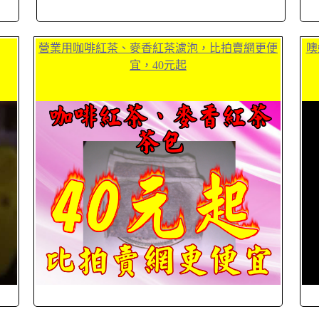
營業用咖啡紅茶、麥香紅茶濾泡，比拍賣網更便
噢
宜，40元起