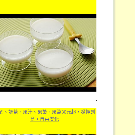
酒、調茶、果汁、果漿、果醬30元起，發揮創
意，自由變化