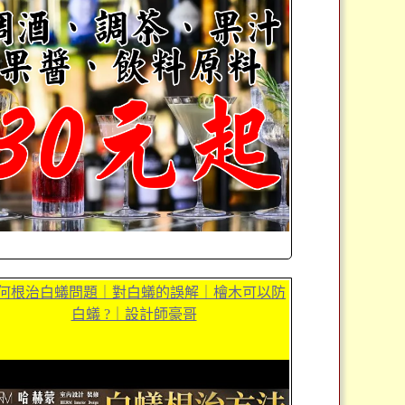
何根治白蟻問題｜對白蟻的誤解｜檜木可以防
白蟻 ?｜設計師豪哥