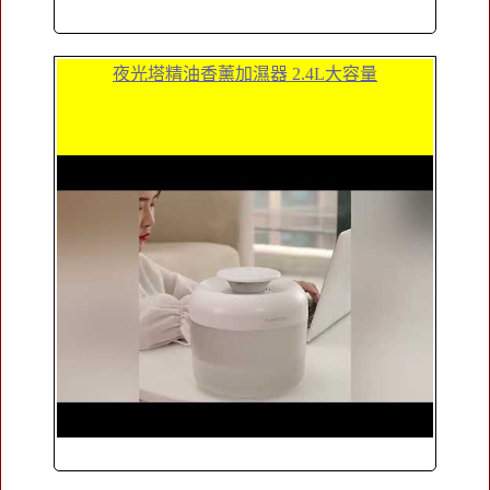
夜光塔精油香薰加濕器 2.4L大容量