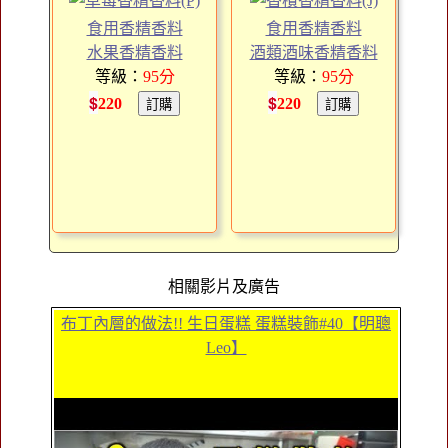
食用香精香料
食用香精香料
水果香精香料
酒類酒味香精香料
等級：
95
分
等級：
95
分
$
$
220
220
相關影片及廣告
布丁內層的做法!! 生日蛋糕 蛋糕裝飾#40【明聰
Leo】