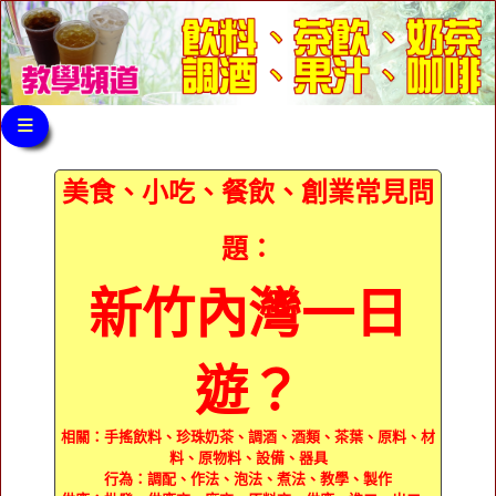
≡
美食、小吃、餐飲、創業常見問
題：
新竹內灣一日
遊？
相關：手搖飲料、珍珠奶茶、調酒、酒類、茶葉、原料、材
料、原物料、設備、器具
行為：調配、作法、泡法、煮法、教學、製作