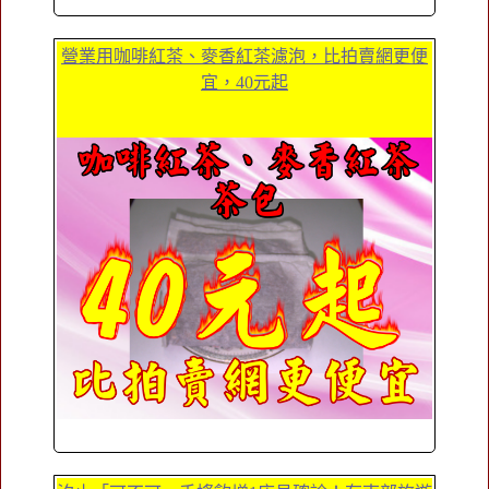
營業用咖啡紅茶、麥香紅茶濾泡，比拍賣網更便
宜，40元起