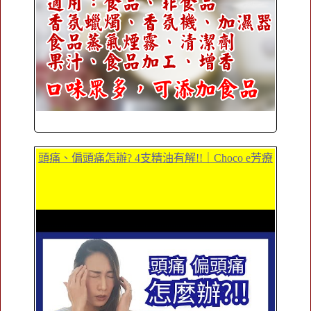
頭痛、偏頭痛怎辦? 4支精油有解!!｜Choco e芳療