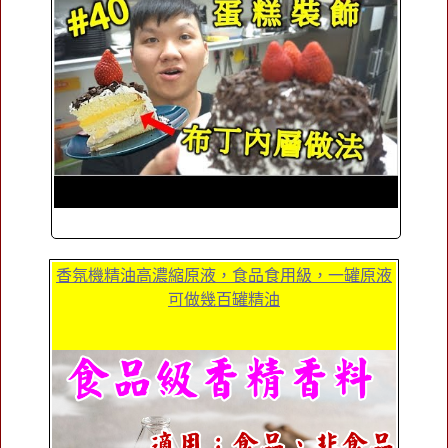
香氛機精油高濃縮原液，食品食用級，一罐原液
可做幾百罐精油