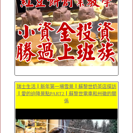
瑞士生活┃新年第一場雪景┃蘇黎世奶茶店探訪
┃愛的迫降景點PART2┃蘇黎世電車和州徽的關
係