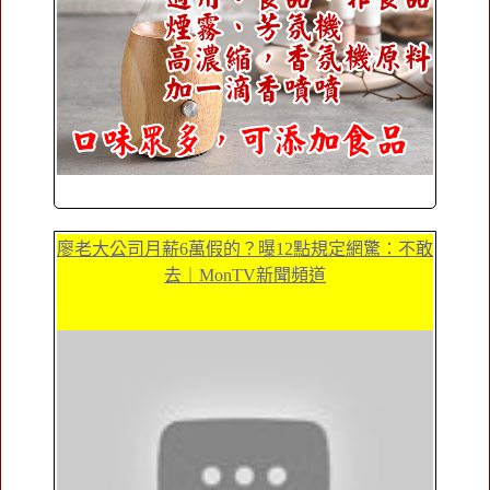
廖老大公司月薪6萬假的？曝12點規定網驚：不敢
去︱MonTV新聞頻道