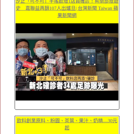
汐止「可不可」手搖飲增1店員確診！有南部旅遊
史 嘉聯益再篩107人出爐旦| 台灣新聞 Taiwan 蘋
果新聞網
飲料創業原料、粉圓、茶葉、果汁、奶精....30元
起