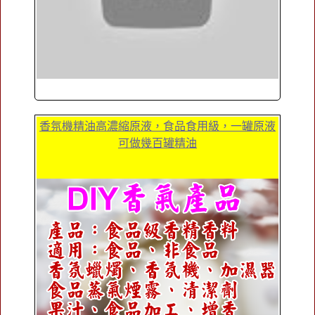
香氛機精油高濃縮原液，食品食用級，一罐原液
可做幾百罐精油