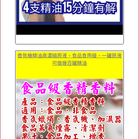
香氛機精油高濃縮原液，食品食用級，一罐原液
可做幾百罐精油