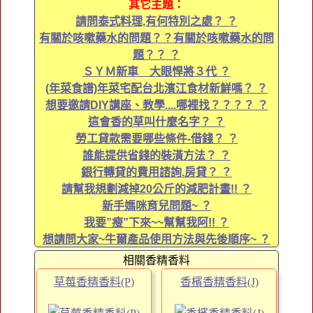
其它主題：
請問泰式料理,有何特別之處？ ？
有關於咳嗽藥水的問題？？有關於咳嗽藥水的問
題？？ ？
ＳＹＭ新車 大眼悍將３代 ？
(年菜食譜)年菜宅配台北濱江食材新鮮嗎？ ？
想要邀請DIY講座、教學....哪裡找？？？？ ？
這會香的草叫什麼名字？ ？
勞工貸款需要哪些條件-借錢？ ？
誰能提供省錢的裝潢方法？ ？
銀行轉貸的費用諮詢.房貸？ ？
請幫我規劃減掉20公斤的減肥計畫!! ？
新手媽咪育兒問題~ ？
我要”瘦”下來~~幫幫我阿!! ？
想請問大家~牛爾產品使用方法與先後順序~ ？
相關香精香料
草莓香精香料(P)
香檳香精香料(J)