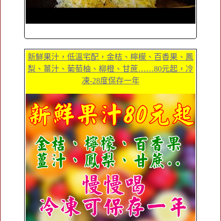
新鮮果汁，低溫宅配，金桔、檸檬、百香果、鳳
梨、薑汁、葡萄柚、柳橙、甘蔗……80元起，冷
凍-28度保存一年