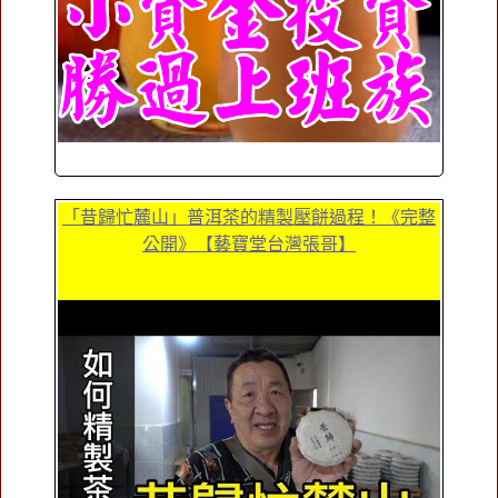
「昔歸忙麓山」普洱茶的精製壓餅過程！《完整
公開》【藝寶堂台灣張哥】