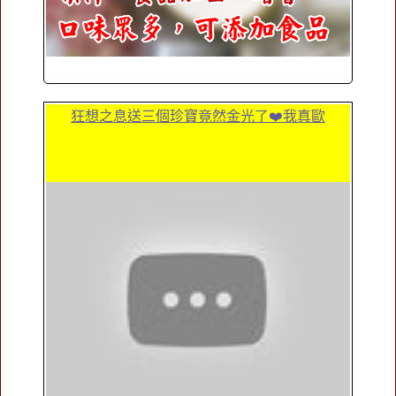
狂想之息送三個珍寶竟然金光了❤️我真歐