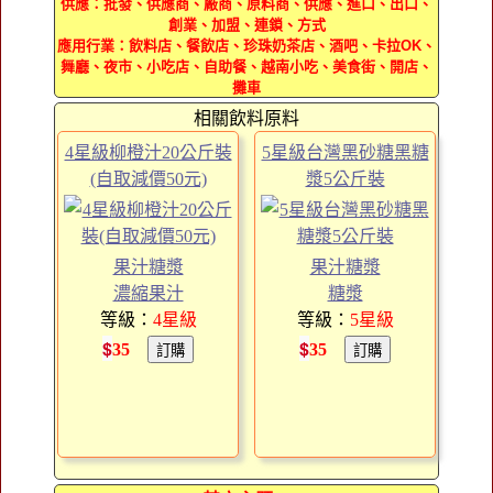
供應：批發、供應商、廠商、原料商、供應、進口、出口、
創業、加盟、連鎖、方式
應用行業：飲料店、餐飲店、珍珠奶茶店、酒吧、卡拉OK、
舞廳、夜市、小吃店、自助餐、越南小吃、美食街、開店、
攤車
相關飲料原料
4星級柳橙汁20公斤裝
5星級台灣黑砂糖黑糖
(自取減價50元)
漿5公斤裝
果汁糖漿
果汁糖漿
濃縮果汁
糖漿
等級：
4
星級
等級：
5
星級
$
$
35
35