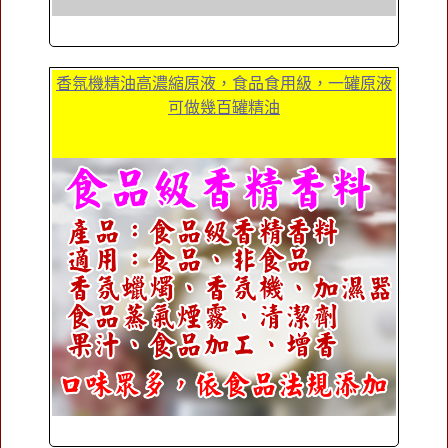
香氛機精油高濃縮原液，食品食用級，一罐原液
可做幾百罐精油